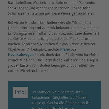
Bandscheiben, Muskeln und Sehnen nach Momenten
der Anspannung wieder regenerieren. Chronische
Schmerzen entstehen auf diese Weise gar nicht erst.
Bei vielen Handwerksarbeiten wird die Wirbelsäule
jedoch
einseitig und zu stark belaste
t. Die notwendigen
Erholungsphasen fallen oft zu kurz aus. Eine dauerhaft
gebückte Arbeitshaltung belastet die Muskulatur im
Rücken. Idealerweise stehen für das Heben schwerer
Objekte am Arbeitsplatz mobile
Kräne
oder
Hochhubwagen
bereit, doch derlei Equipment ist nicht
immer zur Hand. Das körperliche Anheben und Tragen
großer Lasten vom Boden beansprucht vor allem die
untere Wirbelsäule stark.
Je häufiger Sie einseitige, stark
belastende Tätigkeiten ausführen,
umso größer ist die Gefahr, dass Ihr
Rücken mit den folgenden