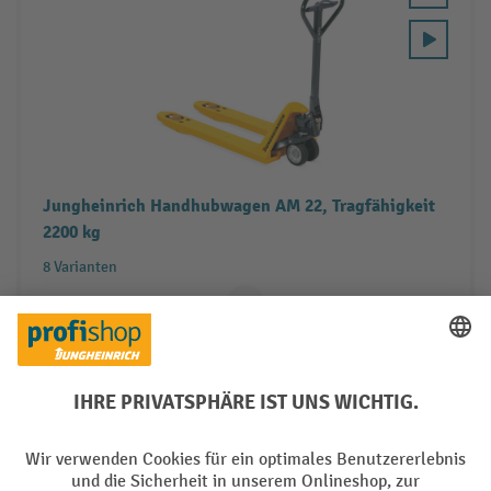
Jungheinrich Handhubwagen AM 22, Tragfähigkeit
2200 kg
8 Varianten
8 Arbeitstage
656,00 €
590,40 €
ab
Leasing ab
12,70 €
/ Monat
Zum Produkt