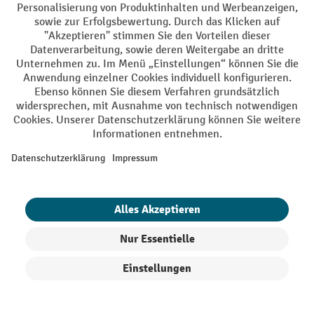
Produkt vergleichen
1 von 13
weiter
bis zu -10%¹
Produkte filtern
Sortierung