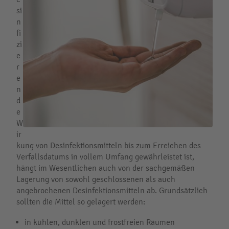
si
n
fi
zi
e
r
e
n
d
e
W
ir
kung von Desinfektionsmitteln bis zum Erreichen des
Verfallsdatums in vollem Umfang gewährleistet ist,
hängt im Wesentlichen auch von der sachgemäßen
Lagerung von sowohl geschlossenen als auch
angebrochenen Desinfektionsmitteln ab. Grundsätzlich
sollten die Mittel so gelagert werden:
in kühlen, dunklen und frostfreien Räumen