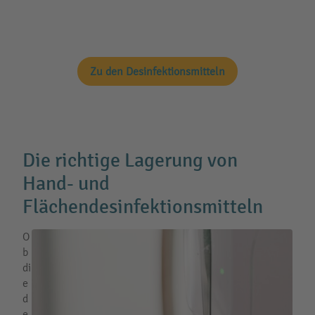
Zu den Desinfektionsmitteln
Die richtige Lagerung von
Hand- und
Flächendesinfektionsmitteln
O
b
di
e
d
e