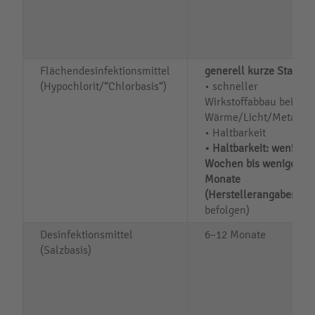
Flächendesinfektionsmittel
generell kurze Stabilitä
(Hypochlorit/“Chlorbasis“)
• schneller
Wirkstoffabbau bei
Wärme/Licht/Metallen
• Haltbarkeit
• Haltbarkeit: wenige
Wochen bis wenige
Monate
(Herstellerangaben/S
befolgen)
Desinfektionsmittel
6–12 Monate
(Salzbasis)