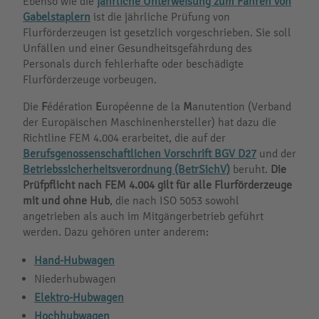
Ebenso wie die
jährliche Unterweisung zum Fahren von
Gabelstaplern
ist die jährliche Prüfung von
Flurförderzeugen ist gesetzlich vorgeschrieben. Sie soll
Unfällen und einer Gesundheitsgefährdung des
Personals durch fehlerhafte oder beschädigte
Flurförderzeuge vorbeugen.
Die
F
édération
E
uropéenne de la
M
anutention (Verband
der Europäischen Maschinenhersteller) hat dazu die
Richtline FEM 4.004 erarbeitet, die auf der
Berufsgenossenschaftlichen Vorschrift BGV D27
und der
Betriebssicherheitsverordnung (BetrSichV)
beruht.
Die
Prüfpflicht nach FEM 4.004 gilt für alle Flurförderzeuge
mit und ohne Hub
, die nach ISO 5053 sowohl
angetrieben als auch im Mitgängerbetrieb geführt
werden. Dazu gehören unter anderem:
Hand-Hubwagen
Niederhubwagen
Elektro-Hubwagen
Hochhubwagen