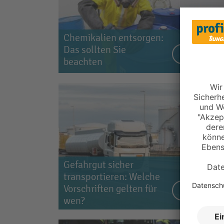
Chemikalien entsorgen:
Das sollten Sie
Zum Beitrag
beachten
Gefahrgut sicher
transportieren: Welche
Vorschriften gelten für
Zum Beitrag
wen?