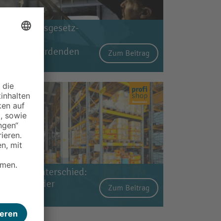
asserrechtsgesetz-
mgang mit
assergefährdenden
Zum Beitrag
toffen
ichtiger Unterschied:
efahrgut oder
Zum Beitrag
efahrstoff?