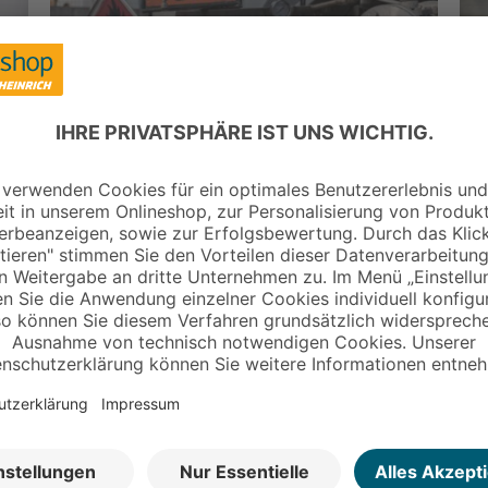
W
Die Gefahrgutklassen:
U
Übersicht und
w
Zum Beitrag
Kennzeichnung
S
Der richtige Umgang mit
W
Gefahrstoffen
G
Zum Beitrag
G