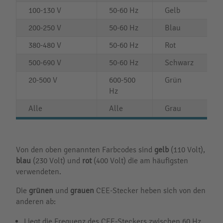
100-130 V
50-60 Hz
Gelb
200-250 V
50-60 Hz
Blau
380-480 V
50-60 Hz
Rot
500-690 V
50-60 Hz
Schwarz
20-500 V
600-500
Grün
Hz
Alle
Alle
Grau
Von den oben genannten Farbcodes sind
gelb
(110 Volt),
blau
(230 Volt) und
rot
(400 Volt) die am häufigsten
verwendeten.
Die
grünen
und
grauen
CEE-Stecker heben sich von den
anderen ab:
Liegt die Frequenz des CEE-Steckers zwischen 60 Hz