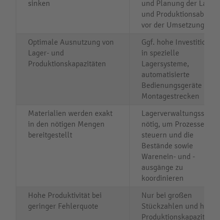
sinken
und Planung der Lager-
und Produktionsabläuf
vor der Umsetzung nöti
Optimale Ausnutzung von
Ggf. hohe Investitionen
Lager- und
in spezielle
Produktionskapazitäten
Lagersysteme,
automatisierte
Bedienungsgeräte und
Montagestrecken
Materialien werden exakt
Lagerverwaltungssyst
in den nötigen Mengen
nötig, um Prozesse zu
bereitgestellt
steuern und die
Bestände sowie
Warenein- und -
ausgänge zu
koordinieren
Hohe Produktivität bei
Nur bei großen
geringer Fehlerquote
Stückzahlen und hoher
Produktionskapazität