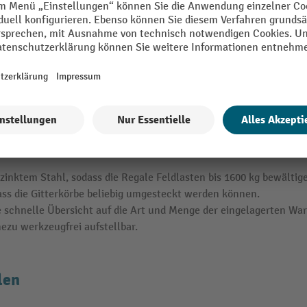
 einzelnen Gitterkörben vielseitige Nutzungsmöglichkeiten. Die s
Werkstatt
 der
lagern Sie hier z. B. Rohrverbindungsstücke, Ersatz
 zugänglich verstaut werden kann, eignet sich ein Gitterkorbrega
 unserem Onlineshop mit grob- oder feinmaschigen Körben sowie i
eren Sie von diesen Vorteilen:
inktem Stahl, sodass die Regale Feldlasten bis 1600 kg bewältig
dass die Gitterkörbe beliebig umgesteckt werden können.
e schnelle Übersicht auf die Art und Menge der eingelagerten War
ezu werkzeugfrei aufstellbar.
len