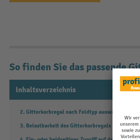
So finden Sie das passende Gi
Inhaltsverzeichnis
Gitterkorbregal nach Feldtyp auswählen
Belastbarkeit des Gitterkorbregals beachten
Ein- oder beidseitiger Zugriff auf das Regal mi