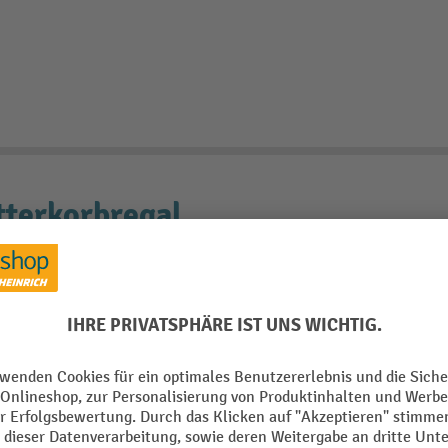
tterkorbregal
t Gitterkörben