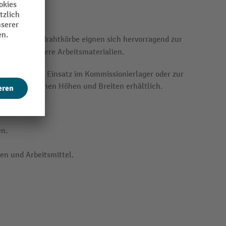
tabilen Stahldrahtkörbe eignen sich hervorragend zur
teile und andere Arbeitsmaterialien.
l auch für den Einsatz im Kommissionierlager oder zur
n verschiedenen Höhen und Breiten erhältlich.
en.
en und Arbeitsmittel.