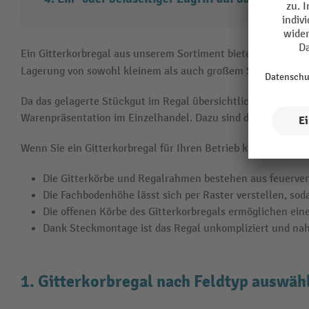
Ein Gitterkorbregal aus unserem Sortiment bietet mit seinen
Lagerung von sowohl kleinem als auch großem Stückgut. In
Da das gelagerte Stückgut im Regal übersichtlich und leicht
Warenpräsentation im Einzelhandel. Dazu sind die Regale in
Wenn Sie ein Gitterkorbregal für Ihren Betrieb kaufen, profiti
Die Gitterkörbe und Regalrahmen bestehen aus feuerverz
Die Fachbodenhöhe lässt sich per Raster verstellen, so
Die offenen Körbe des Gitterkorbregals ermöglichen ein
Dank Steckmontage ist das Regal unkompliziert und nah
1. Gitterkorbregal nach Feldtyp auswäh