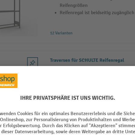
Reifengrößen
Reifenregal ist beidseitig zugänglich
12 Varianten
Traversen für SCHULTE Reifenregal
Zusätzliche Traversen für Reifenre
Aus verzinktem Stahl, robust und ko
Passend erhältlich zur Breite Ihres
Reifenregals
4 Varianten