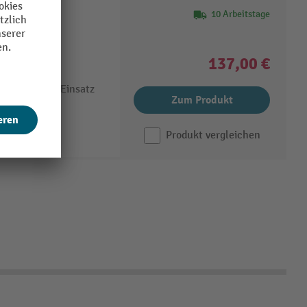
10 Arbeitstage
gal aus
137,00 €
Steckmontage
 langlebigen Einsatz
Zum Produkt
Produkt vergleichen