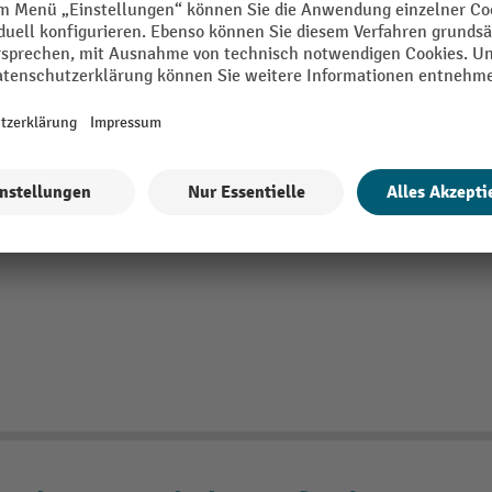
Reifenregal, Anbaufeld, blau
Hochwertig verarbeitetes Anbau-Re
pulverbeschichtetem Stahl
Werkzeugloser Auf- und Abbau via 
Pulverbeschichtete Stahl-Profile für
2 Varianten