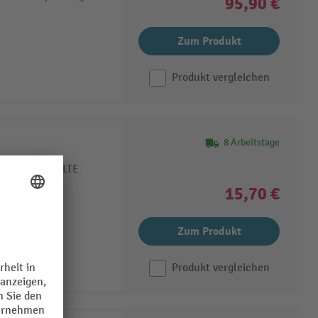
95,90 €
Zum Produkt
Produkt vergleichen
8 Arbeitstage
gale von SCHULTE
rrosionsfest
15,70 €
 bestehenden
Zum Produkt
Produkt vergleichen