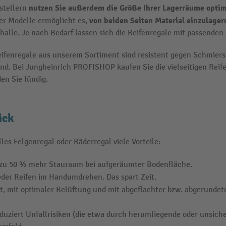
nutzen Sie außerdem die Größe Ihrer Lagerräume optim
stellern
von beiden Seiten Material einzulage
er Modelle ermöglicht es,
alle. Je nach Bedarf lassen sich die Reifenregale mit passenden
eifenregale aus unserem Sortiment sind resistent gegen Schmiers
d. Bei Jungheinrich PROFISHOP kaufen Sie die vielseitigen Reife
en Sie fündig.
ick
es Felgenregal oder Räderregal viele Vorteile:
is zu 50 % mehr Stauraum bei aufgeräumter Bodenfläche.
jeder Reifen im Handumdrehen. Das spart Zeit.
t, mit optimaler Belüftung und mit abgeflachter bzw. abgerundet
 reduziert Unfallrisiken (die etwa durch herumliegende oder unsich