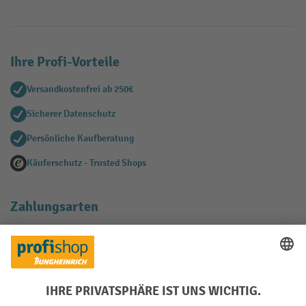
Ihre Profi-Vorteile
Versandkostenfrei ab 250€
Sicherer Datenschutz
Persönliche Kaufberatung
Käuferschutz - Trusted Shops
Zahlungsarten
Creditcard (Master)
Creditcard (Visa)
EPS
PayPal
Rechnung
Vorkasse