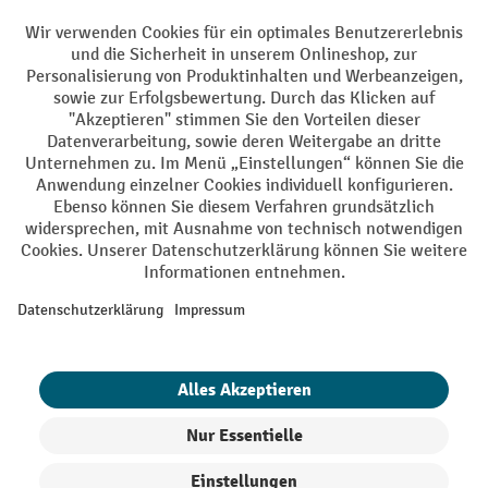
Soziale Netzwerke
Facebook
YouTube
LinkedIn
Instagram
AGB
Impressum
Datenschutz
Barrierefreiheit
Privacy Settings
Alle Preise exkl. gesetzl. Mehrwertsteuer zzgl.
Versandkosten
und ggf.
Nachnahmegebühren, wenn nicht anders angegeben.
¹ Der Rabatt gilt so lange der Vorrat reicht. Der Rabatt gilt nicht auf
Sonderpreise. Eine Kombination mit anderen prozentualen Rabatten
oder Gutscheinen ist nicht möglich. | ² Der Rabatt wird einmalig bei
Erstregistrierung für den Newsletter gewährt. Der Gutschein ist 10
Tage gültig und kann ab einem Netto-Bestellwert von 250,- € online
eingelöst werden. Die Höhe des Rabatts variiert je nach
Produktkategorie und beträgt bis zu 10 % (10 % auf Lager, Umwelt,
Arbeitsschutz | 5% auf Werkstatt, Betrieb, Transport, Stapeln und