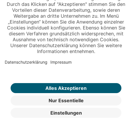
Winkelprofil
Siehe
Schraubsystem
Regalbegriffe mit dem
Buchstaben Z
Zubehör
Für Regale ist in der Regel umfangreiches
Regal-
Zubehör
erhältlich, mit dem die Lagereinrichtung
erweitert oder auf den betrieblichen Bedarf angepasst
werden kann. Dazu gehören unter anderem
Quertraversen, Fachbodenauflagen, Etikettenleisten
oder Aufsteckrahmen.