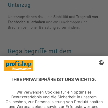
Unterzug
Unterzüge dienen dazu, die
Stabilität und Tragkraft von
Fachböden zu erhöhen
und ein Durchbiegen und
Brechen bei hoher Belastung zu verhindern.
Regalbegriffe mit dem
Buchstaben W
Winkelauflage
Winkelauflagen ermöglichen die
sichere Einlagerung
von Gitterboxpaletten
. Über die Auflagen werden die
Füße der Gitterboxen geführt und auf den Regalholmen
abgesetzt.