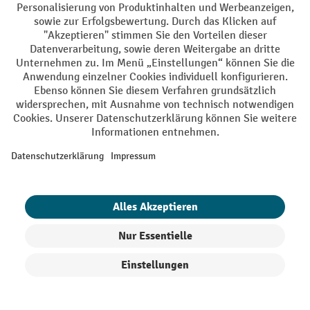
Ihre Profi-Vorteile
Versandkostenfrei ab 250€
Sicherer Datenschutz
Persönliche Kaufberatung
Käuferschutz - Trusted Shops
Zahlungsarten
Creditcard (Master)
Creditcard (Visa)
EPS
PayPal
Rechnung
Vorkasse
Produkte filtern
Sortierung