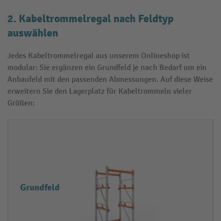
2. Kabeltrommelregal nach Feldtyp
auswählen
Jedes Kabeltrommelregal aus unserem Onlineshop ist
modular: Sie ergänzen ein Grundfeld je nach Bedarf um ein
Anbaufeld mit den passenden Abmessungen. Auf diese Weise
erweitern Sie den Lagerplatz für Kabeltrommeln vieler
Größen:
F
E
e
i
l
g
d
e
Grundfeld
t
n
y
s
p
c