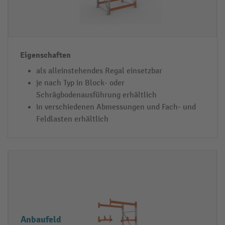
h
a
f
t
e
als alleinstehendes Regal einsetzbar
n
je nach Typ in Block- oder
Schrägbodenausführung erhältlich
in verschiedenen Abmessungen und Fach- und
Feldlasten erhältlich
Anbaufeld