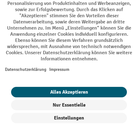
die die Widerstandsfähigkeit gegen bestimmte Gefahren
angeben. Je nach Modell, Schutz- und Anwendungsklasse
sowie geltender DIN schützen Schutzhandschuhe vor:
mechanischen Gefahren
Schnitt- und Stichverletzungen
chemischen Risiken
thermischer Einwirkung (Hitze und Kälte)
Verletzungen durch elektrische Spannung
Vibration
biologischen Gefahren durch Mikroorganismen
Kontamination mit radioaktivem Material
Gefährdungsbeurteilung
Eine
vor Ort kann Aufschluss
darüber geben, welche Schutzhandschuhe in welcher
Schutzklasse verpflichtend von Ihnen und Ihren
Mitarbeitern bei der Arbeit getragen werden müssen.
Produkte filtern
Sortierung
Handschuhe zum Arbeitsschutz können jedoch auch dann