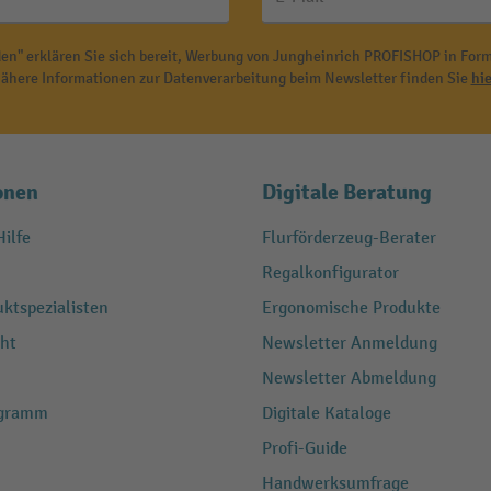
en" erklären Sie sich bereit, Werbung von Jungheinrich PROFISHOP in Form
ähere Informationen zur Datenverarbeitung beim Newsletter finden Sie
hie
onen
Digitale Beratung
ilfe
Flurförderzeug-Berater
Regalkonfigurator
ktspezialisten
Ergonomische Produkte
ht
Newsletter Anmeldung
Newsletter Abmeldung
ogramm
Digitale Kataloge
Profi-Guide
Handwerksumfrage