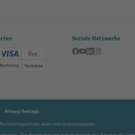
rten
Soziale Netzwerke
Facebook
YouTube
LinkedIn
Instagram
ard (Master)
Creditcard (Visa)
EPS
Rechnung
Vorkasse
Privacy Settings
 Nachnahmegebühren, wenn nicht anders angegeben.
f Sonderpreise. Eine Kombination mit anderen prozentualen Rabatten oder Guts