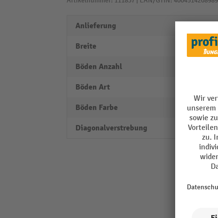
Artikelnummer: 111837 | EAN/GTIN: 4004514208989
Anlieferung
zerleg
Breite
1006
Böden Anzahl
2
Böden Art
Fachb
Böden Farbe
verzin
Diagonalverstrebung
ja