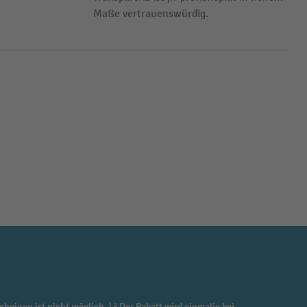
Maße vertrauenswürdig.
cheinen ist nicht möglich. | ² Der Rabatt wird einmalig bei