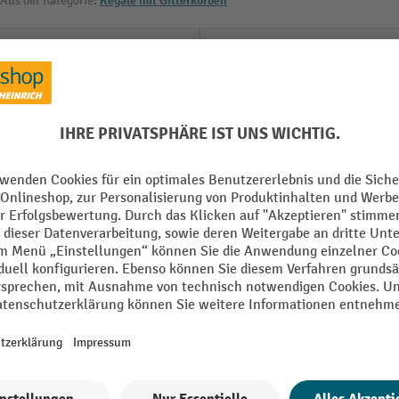
Aus der Kategorie:
Regale mit Gitterkörben
t
Herstellungsort
 mm
Höhe
Konfigurierbar
oden
Lochraster
kt
Marke
Montage
Alle technische Details anzeigen