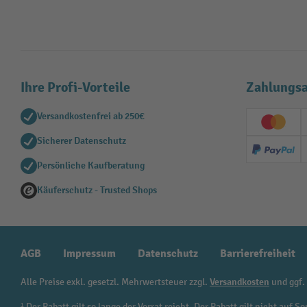
Ihre Profi-Vorteile
Zahlungsa
Versandkostenfrei ab 250€
Creditc
Sicherer Datenschutz
PayPal
Persönliche Kaufberatung
Käuferschutz - Trusted Shops
AGB
Impressum
Datenschutz
Barrierefreiheit
Alle Preise exkl. gesetzl. Mehrwertsteuer zzgl.
Versandkosten
und ggf.
¹ Der Rabatt gilt so lange der Vorrat reicht. Der Rabatt gilt nicht au