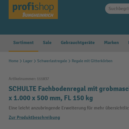
springen
Zur Hauptnavigation springen
Sortiment
Sale
Gebrauchtgeräte
Marken
Home
Lager
Schwerlastregale
Regale mit Gitterkörben
Artikelnummer:
111837
SCHULTE Fachbodenregal mit grobmasch
x 1.000 x 500 mm, FL 150 kg
Eine leicht anzubringende Erweiterung für mehr übersichtli
Zur Produktbeschreibung