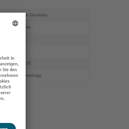
Made in Germany
2000 mm
nein
25 mm
SCHULTE
Steckmontage