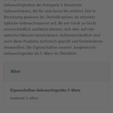
Gebrauchtgeräten der Kategorie C klassische
Gebrauchtware, die für eine kurze bis mittlere Zeit in
Benutzung gewesen ist. Deshalb weisen sie mitunter
typische Gebrauchsspuren auf, die von Gerät zu Gerät
unterschiedlich ausfallen können, sich aber auf rein
optische Faktoren beschränken: Selbstverständlich sind
auch diese Produkte technisch geprüft und funktionieren
einwandfrei. Die Eigenschaften unserer Jungheinrich-
Gebrauchtgeräte als C-Ware im Überblick:
P
Ei
Alter
r
g
ü
e
f
n
g
s
maximal 5 Jahre
e
c
g
h