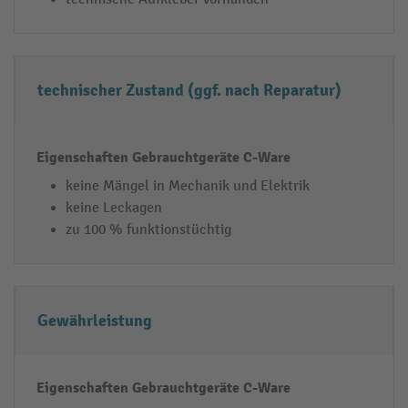
ä
t
e
C
technischer Zustand (ggf. nach Reparatur)
-
W
a
r
keine Mängel in Mechanik und Elektrik
e
keine Leckagen
zu 100 % funktionstüchtig
Gewährleistung