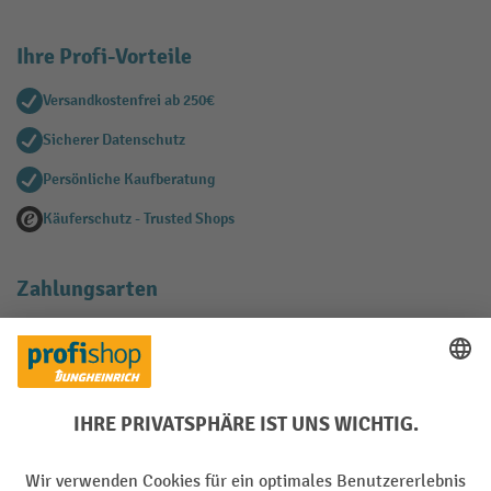
Ihre Profi-Vorteile
Versandkostenfrei ab 250€
Sicherer Datenschutz
Persönliche Kaufberatung
Käuferschutz - Trusted Shops
Zahlungsarten
Creditcard (Master)
Creditcard (Visa)
EPS
PayPal
Rechnung
Vorkasse
Soziale Netzwerke