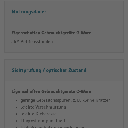
e
af
Nutzungsdauer
n
t
s
e
t
n
a
G
ab 5 Betriebsstunden
n
e
d
b
r
a
Sichtprüfung / optischer Zustand
u
c
h
t
geringe Gebrauchsspuren, z. B. kleine Kratzer
g
leichte Verschmutzung
leichte Klebereste
e
Flugrost nur punktuell
r
technische Aufkleber vorhanden