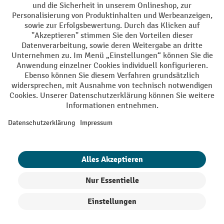
Facebook
YouTube
LinkedIn
Instagram
AGB
Impressum
Datenschutz
Barrierefreiheit
Privacy Settings
Alle Preise exkl. gesetzl. Mehrwertsteuer zzgl.
Versandkosten
und ggf.
Nachnahmegebühren, wenn nicht anders angegeben.
¹ Der Rabatt gilt so lange der Vorrat reicht. Der Rabatt gilt nicht auf
Sonderpreise. Eine Kombination mit anderen prozentualen Rabatten
oder Gutscheinen ist nicht möglich. | ² Der Rabatt wird einmalig bei
Erstregistrierung für den Newsletter gewährt. Der Gutschein ist 10
Tage gültig und kann ab einem Netto-Bestellwert von 250,- € online
eingelöst werden. Die Höhe des Rabatts variiert je nach
Produktkategorie und beträgt bis zu 10 % (10 % auf Lager, Umwelt,
Arbeitsschutz | 5% auf Werkstatt, Betrieb, Transport, Stapeln und
Heben | 7% auf Büro). Ausgenommen sind Elektro-Hubwagen,
Produkte filtern
Sortierung
Elektro-Hochhubwagen, Elektro-Stapler sowie Gebrauchtgeräte.