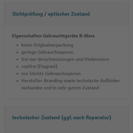
r
a
Sichtprüfung / optischer Zustand
u
c
h
t
keine Originalverpackung
g
geringe Gebrauchsspuren
frei von Verschmutzungen und Kleberesten
e
rostfrei (Flugrost)
r
nur leichte Gebrauchsspuren
ä
Hersteller-Branding sowie technische Aufkleber
t
vorhanden und in sehr gutem Zustand
e
B
-
W
technischer Zustand (ggf. nach Reparatur)
a
r