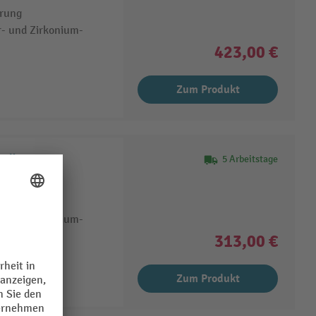
hrung
r- und Zirkonium-
423,00 €
Zum Produkt
teil
5 Arbeitstage
nd Wäsche
e
r- und Zirkonium-
313,00 €
Zum Produkt