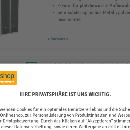
Z-Form für platzbewusste Aufbewa
Sehr solider Spind aus Metall, pulve
beschichtet
8 Varianten
Steinbock® Kleider-/Wäschespind, 1 Ab
Getrennte Bereiche für Kleidung u
Fachböden für übersichtliche Ablag
Sehr solider Spind aus Metall, pulve
beschichtet
8 Varianten