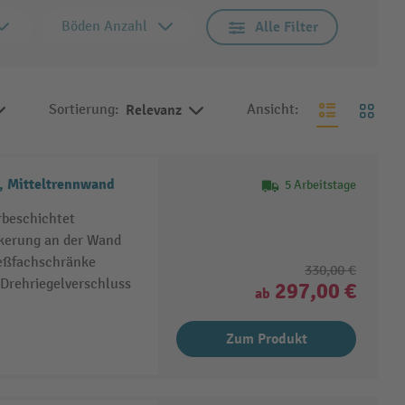
Böden Anzahl
Alle Filter
Sortierung:
Relevanz
Ansicht:
, Mitteltrennwand
5 Arbeitstage
rbeschichtet
nkerung an der Wand
ießfachschränke
330,00 €
 Drehriegelverschluss
297,00 €
ab
Zum Produkt