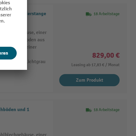
n und 1 Kleiderstange
18 Arbeitstage
ahlblechgehäuse, einer
llbaren Fachboden aus
: 75 kg) und einer
829,00 €
in RAL 7035 Lichtgrau
Leasing ab
17,83 €
/ Monat
Zum Produkt
chböden und 1
18 Arbeitstage
ahlblechgehäuse, einer