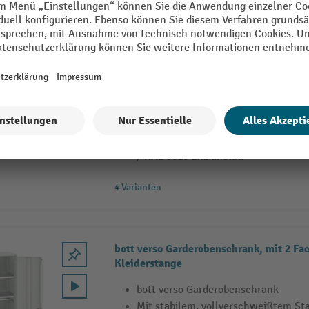
bott verso Kleiderspind, mit 1 Fachbode
bott verso Garderobenschrank
Mit stabilem, vollverschweißtem St
verstärkten Tür, einem höheneinste
verzinktem Stahlblech (Tragfähigkeit
Kleiderstange
Mit langlebiger Pulverbeschichtung 
/ RAL 5010 Enzianblau
4 Varianten
bott verso Garderobenschrank, mit 2 Fa
Kleiderstange
bott verso Garderobenschrank
Mit stabilem, vollverschweißtem St