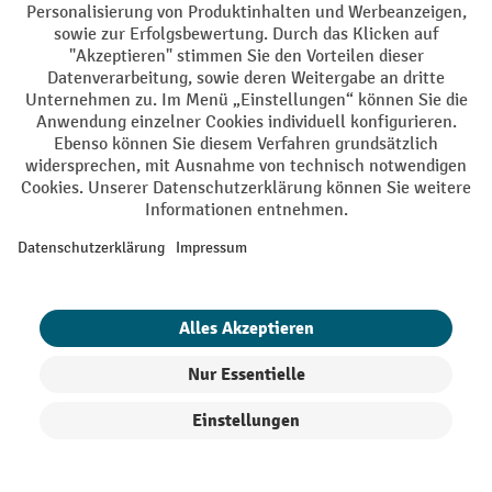
FAQ zu Transportwagen
erleichtern den Materialtransport
Unsere Transportwagen
im Betrieb
und steigern die Effizienz im Arbeitsalltag, da sie
hohe Lasten – je nach Modell von 100 kg bis 3500 kg – mit
deutlich weniger Kraftaufwand bewegen und so
Mitarbeitende körperlich entlasten
.
Die Profi-Transportwagen werden überall dort verwendet, wo
Hochhubwagen
Hubwagen
der Einsatz von
oder
nicht oder
in engen
nur mit Einschränkungen möglich ist: vor allem
Räumen und Gängen
in Bürogebäuden, Lagerhallen,
oder bei niedriger Bodenbelastbarkeit
Werkstätten
sind die
schmalen Transporthelfer eine ideale Alternative zu
Flurförderzeugen.
Produkte filtern
Sortierung
Durch robuste Ausführungen aus Stahl, Aluminium oder