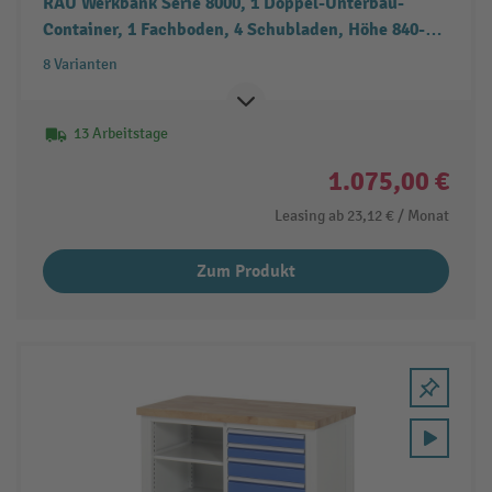
RAU Werkbank Serie 8000, 1 Doppel-Unterbau-
Container, 1 Fachboden, 4 Schubladen, Höhe 840-
1.040 mm
8 Varianten
13 Arbeitstage
1.075,00 €
Leasing ab
23,12 €
/ Monat
Zum Produkt