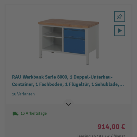
RAU Werkbank Serie 8000, 1 Doppel-Unterbau-
Container, 1 Fachboden, 1 Flügeltür, 1 Schublade,
Höhe 840-1.040 mm
10 Varianten
13 Arbeitstage
914,00 €
Leasing ab
19,67 €
/ Monat