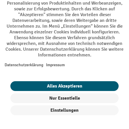
Diese Werkstatteinrichtungen kaufen
Sie bei uns
Eine passende Werkstattausstattung
bietet viele Vorteile
Hochwertige Möbel zur
Werkstatteinrichtung
Werkstatteinrichtung zur
platzsparenden Lagerung von
Werkzeug und Werkstatt-Utensilien
Zubehör zur Werkstatteinrichtung
Checkliste für die Auswahl Ihrer
Werkstatteinrichtung
Produkte filtern
Sortierung
FAQ zur Werkstatteinrichtung