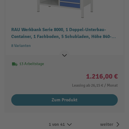
RAU Werkbank Serie 8000, 1 Doppel-Unterbau-
Container, 1 Fachboden, 5 Schubladen, Höhe 840-
1.040 mm
8 Varianten
13 Arbeitstage
1.216,00 €
Leasing ab
26,15 €
/ Monat
Zum Produkt
1 von 41
weiter