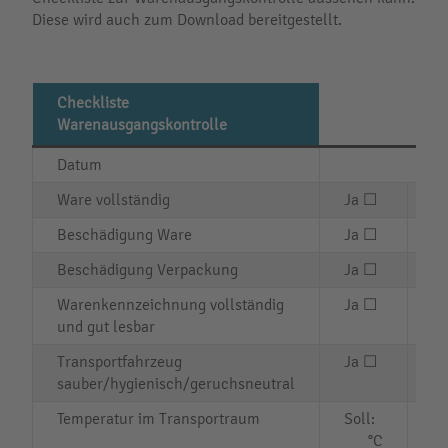
Diese wird auch zum Download bereitgestellt.
Checkliste
Warenausgangskontrolle
Datum
Ware vollständig
Ja ☐
N
Beschädigung Ware
Ja ☐
N
Beschädigung Verpackung
Ja ☐
N
Warenkennzeichnung vollständig
Ja ☐
N
und gut lesbar
Transportfahrzeug
Ja ☐
N
sauber/hygienisch/geruchsneutral
Temperatur im Transportraum
Soll:
Is
°C