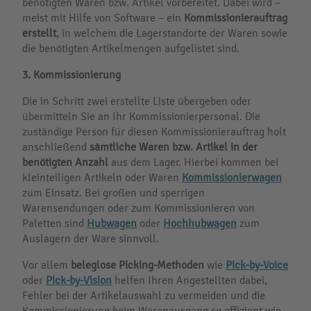
benötigten Waren bzw. Artikel vorbereitet. Dabei wird –
meist mit Hilfe von Software – ein
Kommissionierauftrag
erstellt
, in welchem die Lagerstandorte der Waren sowie
die benötigten Artikelmengen aufgelistet sind.
3.
Kommissionierung
Die in Schritt zwei erstellte Liste übergeben oder
übermitteln Sie an Ihr Kommissionierpersonal. Die
zuständige Person für diesen Kommissionierauftrag holt
anschließend
sämtliche Waren bzw. Artikel in der
benötigten Anzahl
aus dem Lager. Hierbei kommen bei
kleinteiligen Artikeln oder Waren
Kommissionierwagen
zum Einsatz. Bei großen und sperrigen
Warensendungen oder zum Kommissionieren von
Paletten sind
Hubwagen
oder
Hochhubwagen
zum
Auslagern der Ware sinnvoll.
Vor allem
beleglose Picking-Methoden
wie
Pick-by-Voice
oder
Pick-by-Vision
helfen Ihren Angestellten dabei,
Fehler bei der Artikelauswahl zu vermeiden und die
Kommissionierung beim Warenausgang so effizient wie