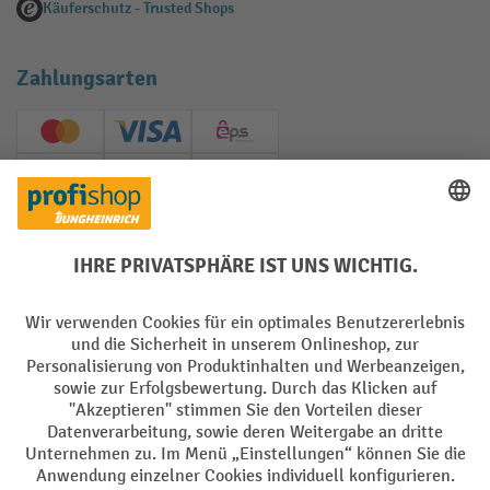
Käuferschutz - Trusted Shops
Zahlungsarten
Creditcard (Master)
Creditcard (Visa)
EPS
PayPal
Rechnung
Vorkasse
Soziale Netzwerke
Facebook
YouTube
LinkedIn
Instagram
AGB
Impressum
Datenschutz
Barrierefreiheit
Privacy Settings