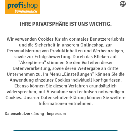
Creditcard (Master)
Creditcard (Visa)
EPS
PayPal
Rechnung
Vorkasse
Soziale Netzwerke
Facebook
YouTube
LinkedIn
Instagram
AGB
Impressum
Datenschutz
Barrierefreiheit
Privacy Settings
Alle Preise exkl. gesetzl. Mehrwertsteuer zzgl.
Versandkosten
und ggf.
Nachnahmegebühren, wenn nicht anders angegeben.
¹ Der Rabatt gilt so lange der Vorrat reicht. Der Rabatt gilt nicht auf
Sonderpreise. Eine Kombination mit anderen prozentualen Rabatten
oder Gutscheinen ist nicht möglich. | ² Der Rabatt wird einmalig bei