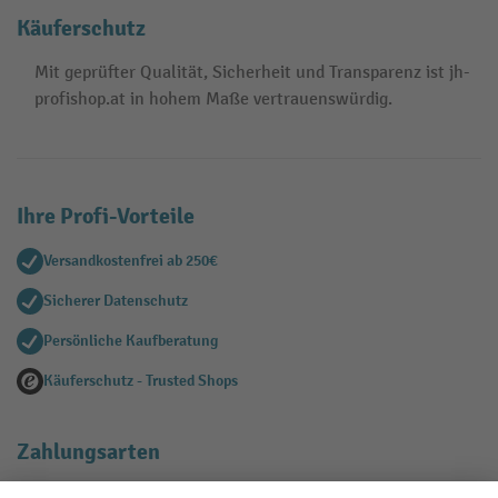
Käuferschutz
Mit geprüfter Qualität, Sicherheit und Transparenz ist jh-
profishop.at in hohem Maße vertrauenswürdig.
Ihre Profi-Vorteile
Versandkostenfrei ab 250€
Sicherer Datenschutz
Persönliche Kaufberatung
Käuferschutz - Trusted Shops
Zahlungsarten