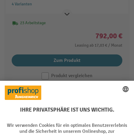
4 Varianten
23 Arbeitstage
792,00 €
Leasing ab
17,03 €
/ Monat
Zum Produkt
Produkt vergleichen
1 von 3
weiter