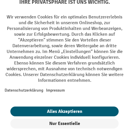
Facebook
YouTube
LinkedIn
Instagram
AGB
Impressum
Datenschutz
Barrierefreiheit
Privacy Settings
Alle Preise exkl. gesetzl. Mehrwertsteuer zzgl.
Versandkosten
und ggf.
Nachnahmegebühren, wenn nicht anders angegeben.
¹ Der Rabatt gilt so lange der Vorrat reicht. Der Rabatt gilt nicht auf
Sonderpreise. Eine Kombination mit anderen prozentualen Rabatten
oder Gutscheinen ist nicht möglich. | ² Der Rabatt wird einmalig bei
Erstregistrierung für den Newsletter gewährt. Der Gutschein ist 10
Tage gültig und kann ab einem Netto-Bestellwert von 250,- € online
eingelöst werden. Die Höhe des Rabatts variiert je nach
Produktkategorie und beträgt bis zu 10 % (10 % auf Lager, Umwelt,
Arbeitsschutz | 5% auf Werkstatt, Betrieb, Transport, Stapeln und
Heben | 7% auf Büro). Ausgenommen sind Elektro-Hubwagen,