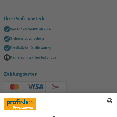
Ihre Profi-Vorteile
Versandkostenfrei ab 250€
Sicherer Datenschutz
Persönliche Kaufberatung
Käuferschutz - Trusted Shops
Zahlungsarten
Creditcard (Master)
Creditcard (Visa)
EPS
PayPal
Rechnung
Vorkasse
Soziale Netzwerke