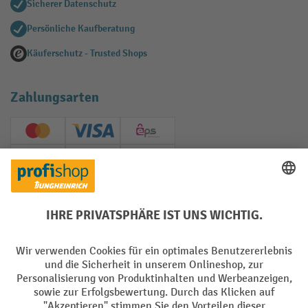
Sicherer Datenschutz
Persönliche Kaufberatung
Käuferschutz - Trusted Shops
Zahlungsarten
Creditcard (Master)
Creditcard (Visa)
EPS
PayPal
Rechnung
Vorkasse
Soziale Netzwerke
Facebook
YouTube
LinkedIn
Instagram
AGB
Impressum
Datenschutz