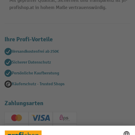
Mit geprüfter Qualität, Sicherheit und Transparenz ist jh-
profishop.at in hohem Maße vertrauenswürdig.
Ihre Profi-Vorteile
Versandkostenfrei ab 250€
Sicherer Datenschutz
Persönliche Kaufberatung
Käuferschutz - Trusted Shops
Zahlungsarten
Creditcard (Master)
Creditcard (Visa)
EPS
PayPal
Rechnung
Vorkasse