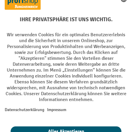
Soziale Netzwerke
Facebook
YouTube
LinkedIn
Instagram
AGB
Impressum
Datenschutz
Barrierefreiheit
Privacy Settings
Alle Preise exkl. gesetzl. Mehrwertsteuer zzgl.
Versandkosten
und ggf.
Nachnahmegebühren, wenn nicht anders angegeben.
¹ Der Rabatt gilt so lange der Vorrat reicht. Der Rabatt gilt nicht auf
Sonderpreise. Eine Kombination mit anderen prozentualen Rabatten
oder Gutscheinen ist nicht möglich. | ² Der Rabatt wird einmalig bei
Erstregistrierung für den Newsletter gewährt. Der Gutschein ist 10
Tage gültig und kann ab einem Netto-Bestellwert von 250,- € online
eingelöst werden. Die Höhe des Rabatts variiert je nach