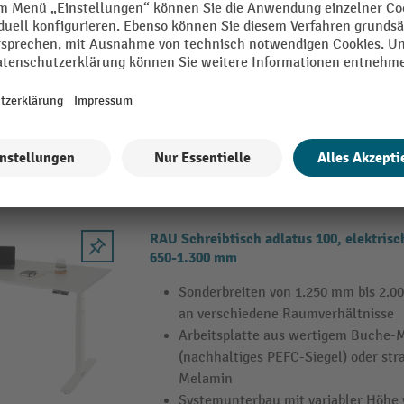
stufig, Memory-Schalter, C-Fuß, BxT 1
Platte: Grau, 25 mm dick, ABS-Dick
Rechteckform
C-Fuß Gestell in Silber, mit Memory
12 Varianten
RAU Schreibtisch adlatus 100, elektrisc
650-1.300 mm
Sonderbreiten von 1.250 mm bis 2.
an verschiedene Raumverhältnisse
Arbeitsplatte aus wertigem Buche-M
(nachhaltiges PEFC-Siegel) oder str
Melamin
Systemunterbau mit variabler Höhe 