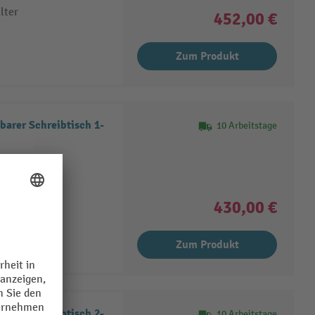
lter
452,00 €
Zum Produkt
arer Schreibtisch 1-
10 Arbeitstage
kante
lter
430,00 €
Zum Produkt
arer Schreibtisch 2-
10 Arbeitstage