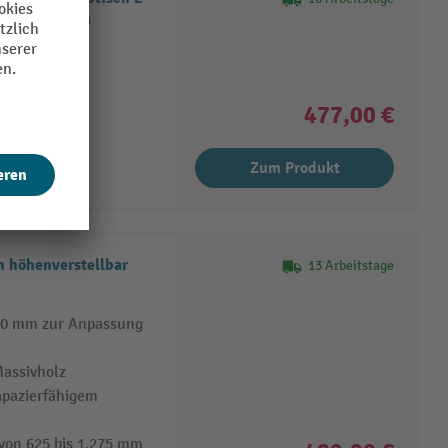
.800 x 800 mm
kante
schalter
477,00 €
Zum Produkt
h höhenverstellbar
13 Arbeitstage
000 mm zur Anpassung
assivholz
apazierfähigem
von 625 bis 1.275 mm