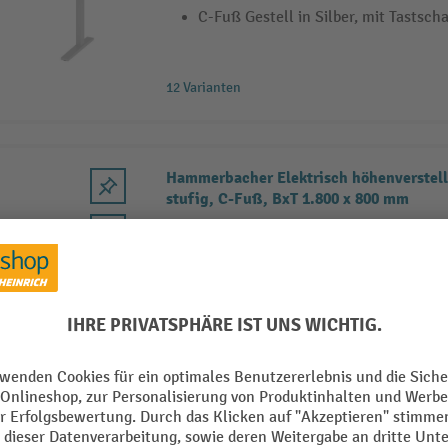
C-Fuß Gestell in Silber, mit Tastscha
12 Varianten
Hammerbacher Elektrisch höhenverstellb
stufig, C-Fuß, BxT 1.800 x 800 mm
Platte: Grau, 25 mm dick, ABS-Dick
Rechteckform
C-Fuß Gestell in Silber, mit Tastscha
12 Varianten
Hammerbacher Elektrisch höhenverstellb