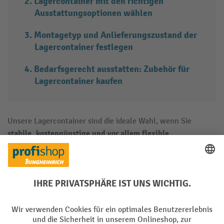
Lagercontainer mit den richtigen
Ausstattungsoptionen wählen
Montagetyp und Anlieferungszustand der
Lagercontainer festlegen
Bedarfsgerecht ausstatten: Zubehör für
Lagercontainer kaufen
Unsere Lagercontainer sind die ideale Wahl, wenn Sie
stabile, kostengünstige und vor allem flexible
Lagerlösungen
für Ihr Betriebsgelände, für Baustellen oder
den privaten Bereich suchen. In den praktischen
Materialcontainern für den Außenbereich verwahren Sie
Bauwerkzeuge und Arbeitsmittel diebstahlsicher, bringen
Gartenwerkzeuge witterungsfest unter oder lagern Waren
und Zubehör, für die im betrieblichen Lager vorübergehend
kein Platz ist.