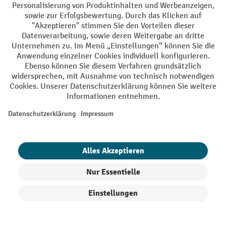
Die aus verzinktem Trapezstahlblech hergestellten
Lagercontainer aus unserem Sortiment überzeugen mit
vielen Vorteilen:
Maximale Flexibilität
: Kaum eine andere Lagerlösung
ist so flexibel wie unsere kleinen und großen
Lagercontainer. Sie bestellen die Container bei
Jungheinrich PROFISHOP als zerlegbare oder
vormontierte Varianten, die sich jederzeit abbauen und
andernorts wieder aufbauen lassen. Mit passenden
Kranösen oder Staplertaschen können viele Modelle
darüber hinaus unkompliziert versetzt werden. Ein
Fundament ist bei den meisten Ausführungen nicht
nötig.
Anpassbar an Ihre Anforderungen
: Mit dem bei uns
verfügbaren Zubehör für Lagercontainer konfigurieren
Sie den Innenraum der Schnellbaucontainer
Produkte filtern
Sortierung
bedarfsgerecht. Auf diese Weise verstauen Sie alle