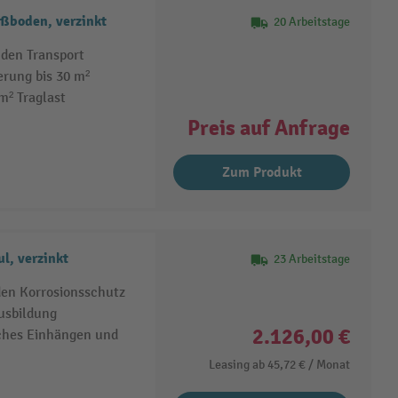
ußboden, verzinkt
20 Arbeitstage
nden Transport
erung bis 30 m²
m² Traglast
Preis auf Anfrage
Zum Produkt
l, verzinkt
23 Arbeitstage
den Korrosionsschutz
ausbildung
2.126,00 €
ches Einhängen und
Leasing ab
45,72 €
/ Monat