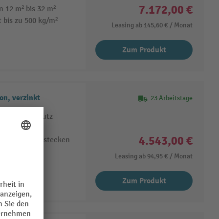
7.172,00 €
n 12 m² bis 32 m²
 bis zu 500 kg/m²
Leasing ab
145,60 €
/ Monat
Zum Produkt
n, verzinkt
23 Arbeitstage
Korrosionsschutz
zstahlblech
4.543,00 €
ngen und Einstecken
Leasing ab
94,95 €
/ Monat
Zum Produkt