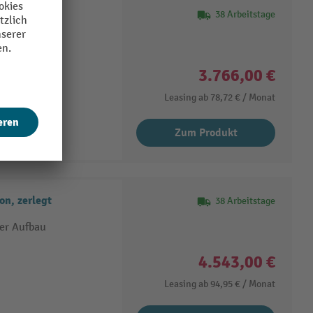
montiert
38 Arbeitstage
ter Aufbau
3.766,00 €
Leasing ab
78,72 €
/ Monat
Zum Produkt
n, zerlegt
38 Arbeitstage
ter Aufbau
4.543,00 €
Leasing ab
94,95 €
/ Monat