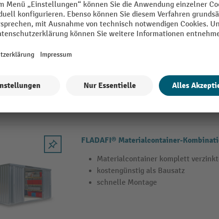
FLADAFI® Materialcontainer, verzinkt, 
Materialcontainer komplett verzink
montiert
CE-Kennzeichnung
14 Varianten
FLADAFI® Materialcontainer-Kombinatio
Materialcontainer komplett verzink
kostengünstig als Bausatz
schnelle Montage