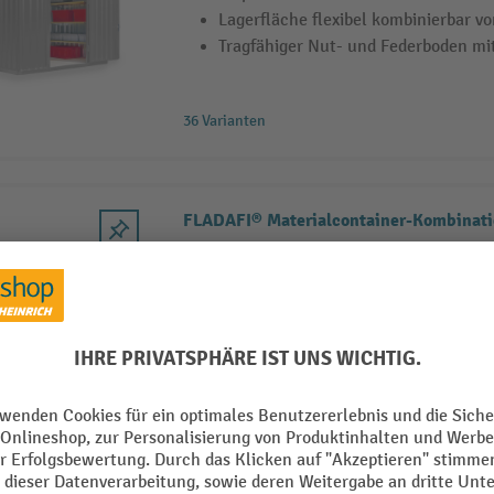
Lagerfläche flexibel kombinierbar vo
Tragfähiger Nut- und Federboden mit
36 Varianten
FLADAFI® Materialcontainer-Kombinatio
Komplett verzinkt für dauerhaften 
Dach und Wände aus stabilem Trape
Werkzeugfreie Montage durch Einhä
18 Varianten