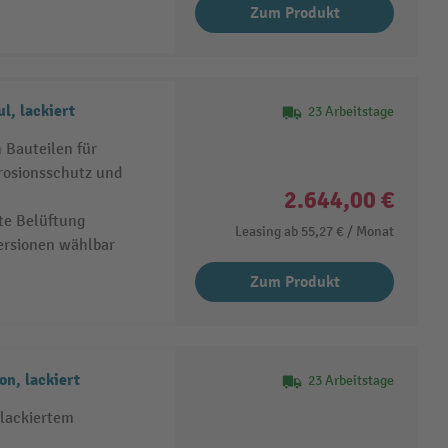
Zum Produkt
l, lackiert
23 Arbeitstage
 Bauteilen für
rosionsschutz und
2.644,00 €
te Belüftung
Leasing ab
55,27 €
/ Monat
Versionen wählbar
Zum Produkt
n, lackiert
23 Arbeitstage
lackiertem