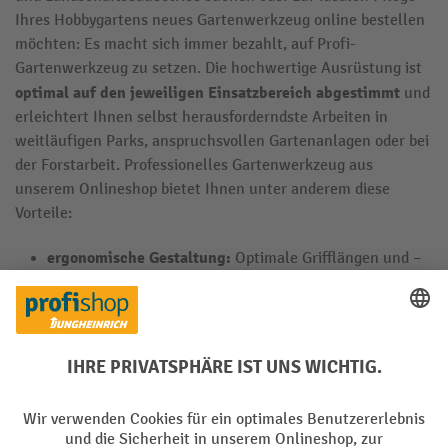
Ihres Hobbygartens neues Gartenwerkzeug online bestellen
möchten: Es macht sich immer bezahlt, auf Profi-
Gartenwerkzeug zu setzen. Die hochwertige Ausrüstung ist
optimal auf den jeweiligen Einsatzbereich abgestimmt
und
erleichtert Ihnen selbst herausforderndste Arbeiten in
weitläufigen Parks, anspruchsvollen Gartenanlagen oder bei
der Forstarbeit. Professionelles Gartenwerkzeug aus
unserem Onlineshop bietet Ihnen unter anderem diese
Vorteile:
ergonomische Gestaltung:
Optimale Grifflängen und –
formen ermöglichen Ihnen rückenschonendes und
ermüdungsfreies Arbeiten.
Robustheit und Langlebigkeit:
Der Einsatz von
hochwertigen Materialien und witterungsbeständigen
Spezialbeschichtungen stellt sicher, dass Sie möglichst
lange Freude an Ihrem Gartenwerkzeug haben.
Schärfe und Präzision:
Gartenwerkzeug für Profis