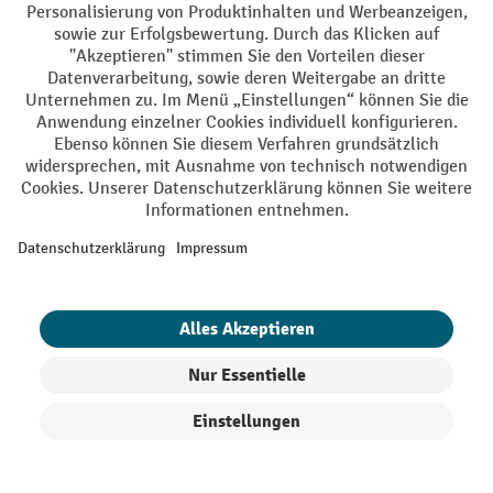
bietet Ihnen eine hervorragende Schneidleistung für
professionelle Ergebnisse.
optimale Sicherheit:
Sämtliche bei uns erhältlichen
Produkte erfüllen die gesetzlichen
Schutzbestimmungen zum Arbeitsschutz und tragen
damit zu einem sicheren Arbeitsplatz bei.
2. So wählen Sie das passende Profi-
Gartenwerkzeug aus
Unkraut jäten, Beete auflockern, Hecken auslichten, Bäume
zurückschneiden: So vielfältig wie die Arbeiten im Garten
sind auch die Kriterien, nach denen Sie die passende
Ausrüstung dafür wählen sollten. Gutes Gartenwerkzeug
zeichnet sich nicht nur durch robuste Materialien, sondern
auch durch eine hervorragende Ergonomie, Präzision und
Produkte filtern
Sortierung
Effizienz aus. Welches Profi-Gartenwerkzeug am besten zu
Ihrem Bedarf passt, kommt auf den vorgesehenen