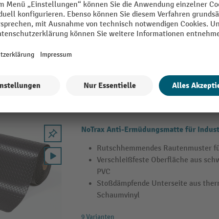
Für gelenkschonenden Steh-Komfor
Reduziert den Trittschallpegel (L
Modular zusammensetzbar (auch für
geeignet)
NoTrax Anti-Ermüdungsmatte für Indus
Rutschhemmendes Rautenmuster für
Verschleißfeste Oberfläche aus sc
PVC
Stoßdämpfende Unterseite aus the
Schaumvinyl
9 Varianten