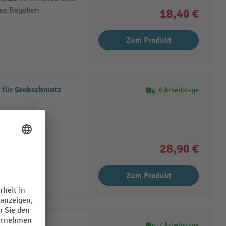
ies Begehen
18,40 €
Zum Produkt
 für Grobschmutz
6 Arbeitstage
-Matte für
28,90 €
g
Zum Produkt
 Basic
7 Arbeitstage