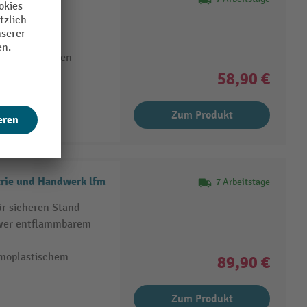
t
ärmdämmung)
 große Flächen
58,90 €
Zum Produkt
trie und Handwerk lfm
7 Arbeitstage
 sicheren Stand
hwer entflammbarem
rmoplastischem
89,90 €
Zum Produkt