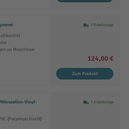
lgummi
7 Arbeitstage
ilikonfrei
iche
gen an Maschinen
124,00 €
Zum Produkt
ikrozellen-Vinyl-
7 Arbeitstage
VC (Polyvinylchlorid)