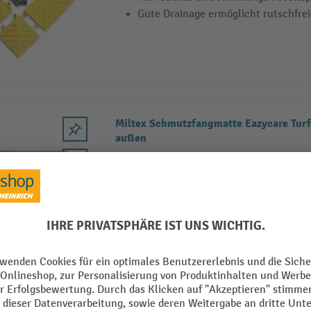
Gute Drainage ermöglicht rutschfre
Miltex Schmutzfangmatte Eazycare Turf
außen
Robuste und langlebige Polyethylen
Grobschmutz
Für den Innen- und Außenbereich
UV-, temperatur- und nässebeständi
2 Varianten
Miltex Anti-Ermüdungsmatte Yoga Solid