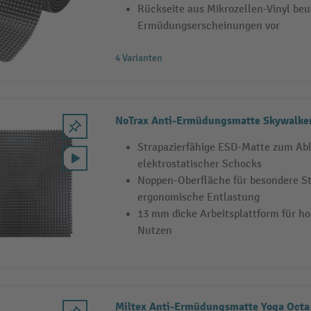
Rückseite aus Mikrozellen-Vinyl beu
Ermüdungserscheinungen vor
4 Varianten
NoTrax Anti-Ermüdungsmatte Skywalke
Strapazierfähige ESD-Matte zum Abl
elektrostatischer Schocks
Noppen-Oberfläche für besondere St
ergonomische Entlastung
13 mm dicke Arbeitsplattform für 
Nutzen
Miltex Anti-Ermüdungsmatte Yoga Octa 