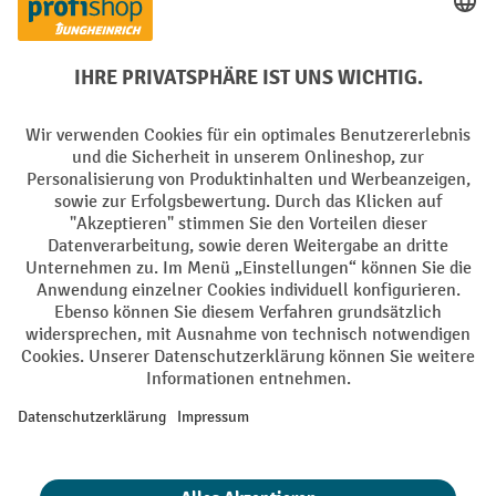
Soziale Netzwerke
Facebook
YouTube
LinkedIn
Instagram
AGB
Impressum
Datenschutz
Barrierefreiheit
Privacy Settings
Alle Preise exkl. gesetzl. Mehrwertsteuer zzgl.
Versandkosten
und ggf.
Nachnahmegebühren, wenn nicht anders angegeben.
¹ Der Rabatt gilt so lange der Vorrat reicht. Der Rabatt gilt nicht auf
Sonderpreise. Eine Kombination mit anderen prozentualen Rabatten
oder Gutscheinen ist nicht möglich. | ² Der Rabatt wird einmalig bei
Erstregistrierung für den Newsletter gewährt. Der Gutschein ist 10
Tage gültig und kann ab einem Netto-Bestellwert von 250,- € online
eingelöst werden. Die Höhe des Rabatts variiert je nach