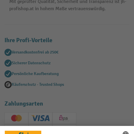
Mit geprüfter Qualität, Sicherheit und Transparenz ist jh-
profishop.at in hohem Maße vertrauenswürdig.
Ihre Profi-Vorteile
Versandkostenfrei ab 250€
Sicherer Datenschutz
Persönliche Kaufberatung
Käuferschutz - Trusted Shops
Zahlungsarten
Creditcard (Master)
Creditcard (Visa)
EPS
PayPal
Rechnung
Vorkasse