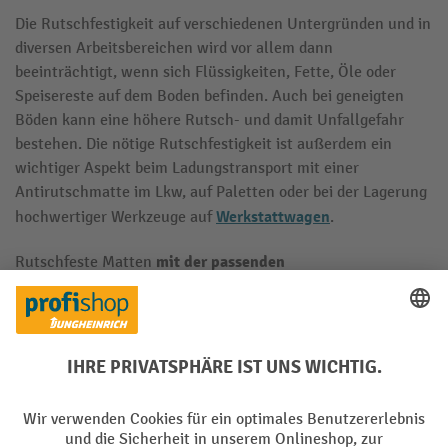
Die Rutschfestigkeit auf verschiedenen Untergründen und in
diversen Arbeitsbereichen wird vor allem dann
beeinträchtigt, wenn sich Flüssigkeiten, Fette, Öle oder
Speisereste auf dem Boden befinden. Auch bei geneigten
Böden kann eine höhere Rutsch- und damit Unfallgefahr
bestehen. Die nötige Rutschfestigkeit ist außerdem ein
wichtiger Aspekt beim Ladungstransport mit einer
Antirutschmatte im Lkw, auf Paletten oder bei der Lagerung
Werkstattwagen
hochwertiger Werkzeuge auf
.
mit der passenden
Rutschfeste Matten
Rutschfestigkeitsklasse
bieten sowohl auf Untergründen
mehr Arbeits- und
und bei der Ladungssicherung
Trittsicherheit
: Die Matten sind dazu entweder mit einem
rutschfesten Gewebe ausgestattet oder bestehen komplett
aus einem rutschfesten Material. Bei uns im Shop stehen
beispielsweise Antirutschmatten aus rutschhemmendem
PVC oder PVC-Weichschaum, Polyurethan, Gummi oder