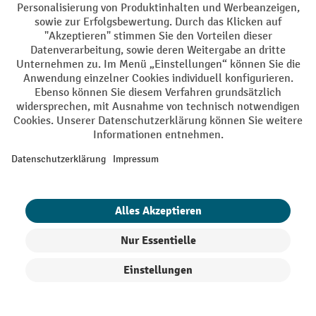
Naturkautschuk zur Auswahl. Auch Kantenprofile stehen
als Alternative für eine Antirutschmatte auf einer Treppe zur
Verfügung.
verschiedene Größen
Bei Jungheinrich PROFISHOP sind
oder auch
Antirutschmatten
als praktische
Meterware
zum
Zuschneiden erhältlich.
1. Antirutschmatte nach
Rutschsicherheitswert auswählen
Wesentlich für die
Auswahl einer
passenden
Rutschmatte ist der
Rutschsicherheitswert
Produkte filtern
Sortierung
bzw. die Eignung der
Matte nach einer