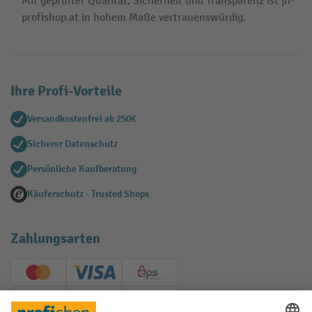
Mit geprüfter Qualität, Sicherheit und Transparenz ist jh-
profishop.at in hohem Maße vertrauenswürdig.
Ihre Profi-Vorteile
Versandkostenfrei ab 250€
Sicherer Datenschutz
Persönliche Kaufberatung
Käuferschutz - Trusted Shops
Zahlungsarten
Creditcard (Master)
Creditcard (Visa)
EPS
PayPal
Rechnung
Vorkasse