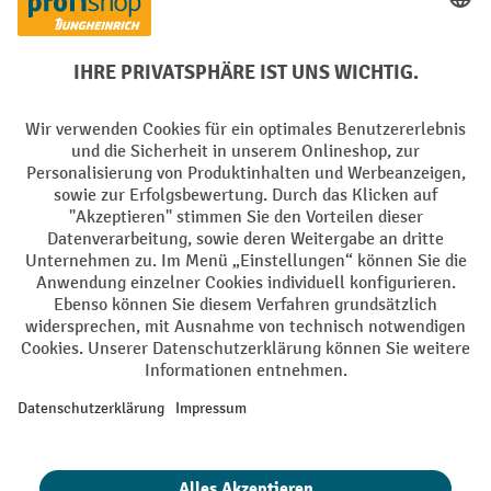
Soziale Netzwerke
Facebook
YouTube
LinkedIn
Instagram
AGB
Impressum
Datenschutz
Barrierefreiheit
Privacy Settings
Alle Preise exkl. gesetzl. Mehrwertsteuer zzgl.
Versandkosten
und ggf.
Nachnahmegebühren, wenn nicht anders angegeben.
¹ Der Rabatt gilt so lange der Vorrat reicht. Der Rabatt gilt nicht auf
Sonderpreise. Eine Kombination mit anderen prozentualen Rabatten
oder Gutscheinen ist nicht möglich. | ² Der Rabatt wird einmalig bei
Erstregistrierung für den Newsletter gewährt. Der Gutschein ist 10
Tage gültig und kann ab einem Netto-Bestellwert von 250,- € online
eingelöst werden. Die Höhe des Rabatts variiert je nach