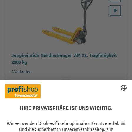
Jungheinrich Handhubwagen AM 22, Tragfähigkeit
2200 kg
8 Varianten
8 Arbeitstage
656,00 €
590,40 €
ab
Leasing ab
12,70 €
/ Monat
Zum Produkt