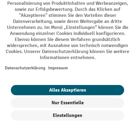
Produkt vergleichen
1 von 13
weiter
bis zu -10%¹
Produkte filtern
Sortierung