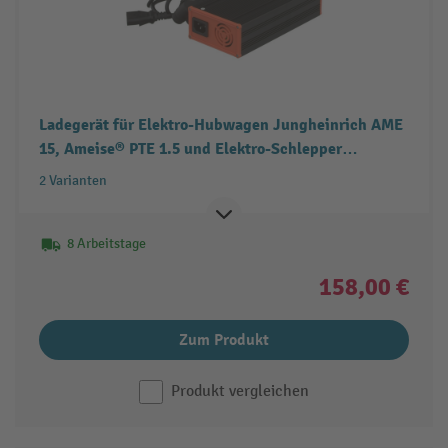
Ladegerät für Elektro-Hubwagen Jungheinrich AME
15, Ameise® PTE 1.5 und Elektro-Schlepper
Jungheinrich EZS 010, Ameise® TTE 1.0
2 Varianten
8 Arbeitstage
158,00 €
Zum Produkt
Produkt vergleichen