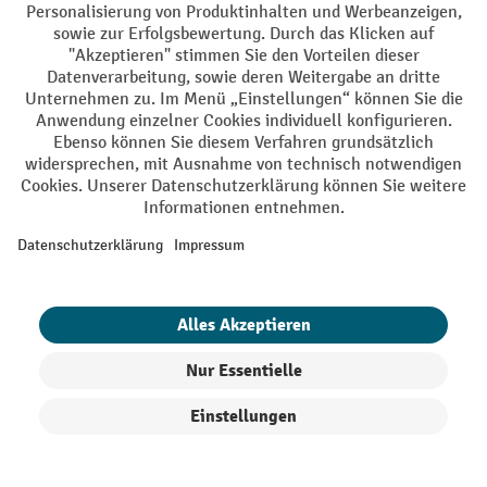
Hubwagen – vielseitige Helfer in
Lager, Logistik und Verkauf
Unser Portfolio umfasst sowohl manuelle und elektrische
Hubwagen als auch Modelle für Spezialanwendungen. Unser
Kaufberater hilft Ihnen dabei, unkompliziert den passenden
Palettenhubwagen für Ihren Bedarf zu finden.
Inhaltsverzeichnis
Produkte filtern
Sortierung