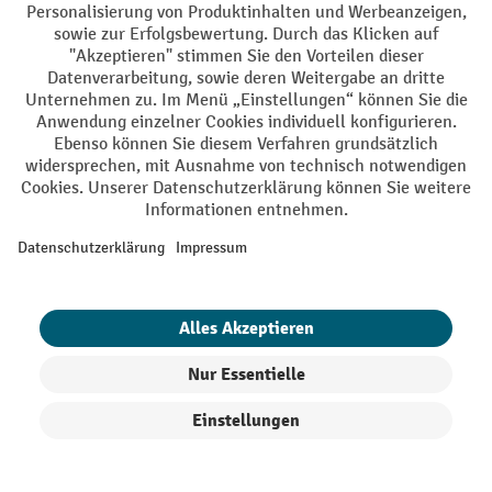
Jetzt ansehen
Hubwagen – vielseitige Helfer in
Lager, Logistik und Verkauf
Unser Portfolio umfasst sowohl manuelle und elektrische
Hubwagen als auch Modelle für Spezialanwendungen. Unser
Kaufberater hilft Ihnen dabei, unkompliziert den passenden
Produkte filtern
Sortierung
Palettenhubwagen für Ihren Bedarf zu finden.