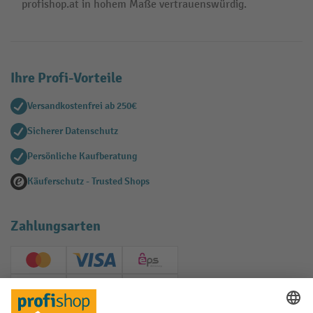
profishop.at in hohem Maße vertrauenswürdig.
Ihre Profi-Vorteile
Versandkostenfrei ab 250€
Sicherer Datenschutz
Persönliche Kaufberatung
Käuferschutz - Trusted Shops
Zahlungsarten
Creditcard (Master)
Creditcard (Visa)
EPS
PayPal
Rechnung
Vorkasse