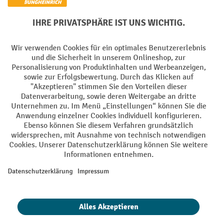
Soziale Netzwerke
Facebook
YouTube
LinkedIn
Instagram
AGB
Impressum
Datenschutz
Barrierefreiheit
Privacy Settings
Alle Preise exkl. gesetzl. Mehrwertsteuer zzgl.
Versandkosten
und ggf.
Nachnahmegebühren, wenn nicht anders angegeben.
¹ Der Rabatt gilt so lange der Vorrat reicht. Der Rabatt gilt nicht auf
Sonderpreise. Eine Kombination mit anderen prozentualen Rabatten
oder Gutscheinen ist nicht möglich. | ² Der Rabatt wird einmalig bei
Erstregistrierung für den Newsletter gewährt. Der Gutschein ist 10
Tage gültig und kann ab einem Netto-Bestellwert von 250,- € online
eingelöst werden. Die Höhe des Rabatts variiert je nach
Produktkategorie und beträgt bis zu 10 % (10 % auf Lager, Umwelt,