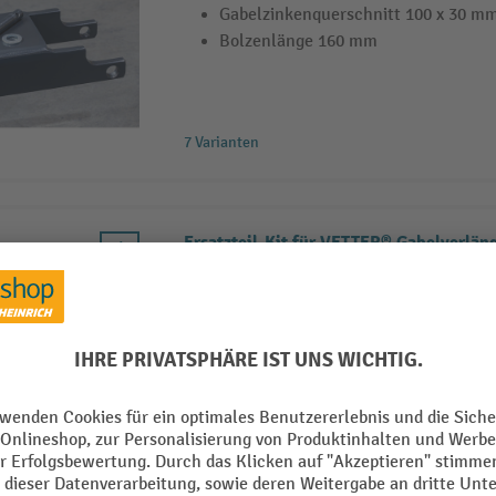
Gabelzinkenquerschnitt 100 x 30 m
Bolzenlänge 160 mm
7 Varianten
Ersatzteil-Kit für VETTER® Gabelverlän
Bolzen für geschlossene Gabelverl
Gabelzinkenquerschnitt 80 x 30 mm
Bolzenlänge 130 mm
8 Varianten