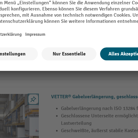
VETTER® Gabelverlängerung, offene Au
Gabelverlängerung nach ISO 13284 f
Offene Unterseite
Geschweißte, äußerst stabile Kaste
33 Varianten
VETTER® Gabelverlängerung, geschloss
Gabelverlängerung nach ISO 13284 f
Geschlossene Unterseite ermöglicht
Lastverteilung
Geschweißte, äußerst stabile Kaste