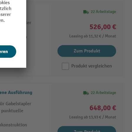
sführung
22 Arbeitstage
ür Gabelstapler
526,00 €
Leasing ab
11,32 €
/ Monat
nkonstruktion
Zum Produkt
Produkt vergleichen
ene Ausführung
22 Arbeitstage
ür Gabelstapler
648,00 €
 punktuelle
Leasing ab
13,93 €
/ Monat
nkonstruktion