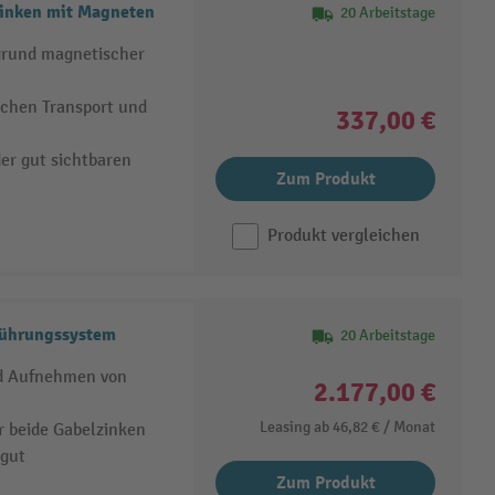
inken mit Magneten
20 Arbeitstage
grund magnetischer
ichen Transport und
337,00 €
er gut sichtbaren
Zum Produkt
Produkt vergleichen
ührungssystem
20 Arbeitstage
nd Aufnehmen von
2.177,00 €
Leasing ab
46,82 €
/ Monat
r beide Gabelzinken
gut
Zum Produkt