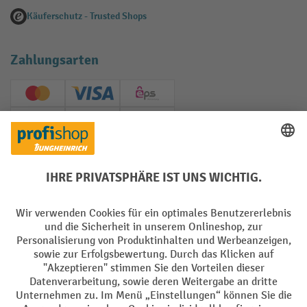
Käuferschutz - Trusted Shops
Zahlungsarten
Creditcard (Master)
Creditcard (Visa)
EPS
PayPal
Rechnung
Vorkasse
Soziale Netzwerke
Facebook
YouTube
LinkedIn
Instagram
AGB
Impressum
Datenschutz
Barrierefreiheit
Privacy Settings