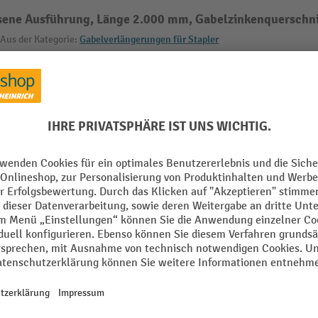
ene Ausführung, Länge 2.000 mm, Gabelzinkenquerschni
Aus der Kategorie:
Gabelverlängerungen für Stapler
lossen
Länge
mm
Marke
m
Material
Oberfläche
m
Segment
m
VE
Alle technische Details anzeigen