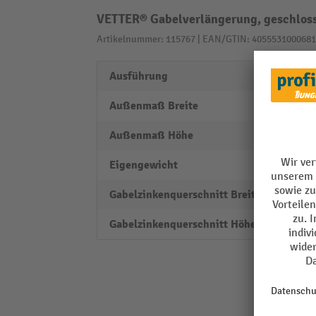
VETTER® Gabelverlängerung, geschloss
Artikelnummer: 115767 | EAN/GTIN: 4055531000681
Ausführung
gesch
Außenmaß Breite
110 
Außenmaß Höhe
57 m
Eigengewicht
32 kg
Gabelzinkenquerschnitt Breite
80 m
Gabelzinkenquerschnitt Höhe
40 m