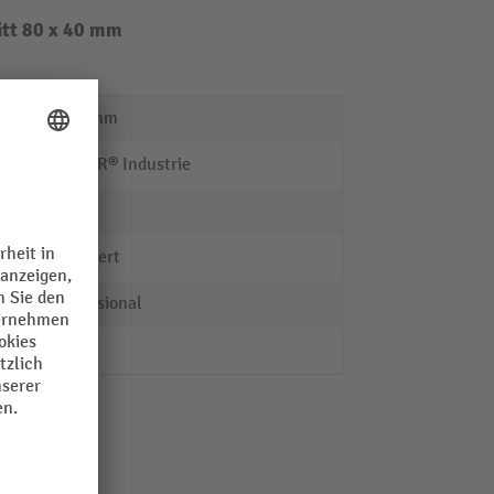
tt 80 x 40 mm
2000 mm
VETTER® Industrie
Stahl
grundiert
Professional
2 Stk