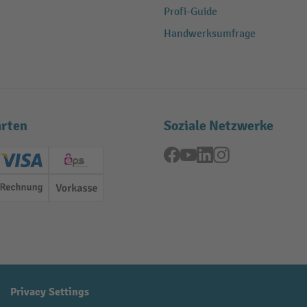
Profi-Guide
Handwerksumfrage
rten
Soziale Netzwerke
Facebook
YouTube
LinkedIn
Instagram
ard (Master)
Creditcard (Visa)
EPS
Rechnung
Vorkasse
Privacy Settings