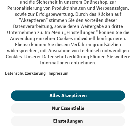
AGB
Impressum
Datenschutz
Barrierefreiheit
Privacy Settings
Alle Preise exkl. gesetzl. Mehrwertsteuer zzgl.
Versandkosten
und ggf.
Nachnahmegebühren, wenn nicht anders angegeben.
¹ Der Rabatt gilt so lange der Vorrat reicht. Der Rabatt gilt nicht auf
Sonderpreise. Eine Kombination mit anderen prozentualen Rabatten
oder Gutscheinen ist nicht möglich. | ² Der Rabatt wird einmalig bei
Erstregistrierung für den Newsletter gewährt. Der Gutschein ist 10
Tage gültig und kann ab einem Netto-Bestellwert von 250,- € online
eingelöst werden. Die Höhe des Rabatts variiert je nach
Produktkategorie und beträgt bis zu 10 % (10 % auf Lager, Umwelt,
Arbeitsschutz | 5% auf Werkstatt, Betrieb, Transport, Stapeln und
Heben | 7% auf Büro). Ausgenommen sind Elektro-Hubwagen,
Elektro-Hochhubwagen, Elektro-Stapler sowie Gebrauchtgeräte.
Ausschluss von Werkzeug. Gilt nicht auf Sonderpreise. Kombination
mit anderen Gutscheinen nicht möglich.