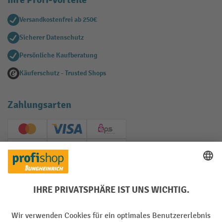
Versandkostenfrei ab 250€
Sicherer Datenschutz
Persönliche Kaufberatung
Käuferschutz - Trusted Shops
Zahlungsarten
Creditcard (Master)
Creditcard (Visa)
EPS
PayPal
Rechnung
Vorkasse
Soziale Netzwerke
Facebook
YouTube
LinkedIn
Instagram