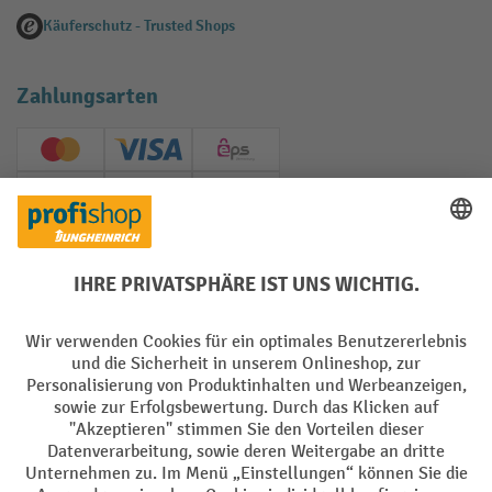
Käuferschutz - Trusted Shops
Zahlungsarten
Creditcard (Master)
Creditcard (Visa)
EPS
PayPal
Rechnung
Vorkasse
Soziale Netzwerke
Facebook
YouTube
LinkedIn
Instagram
AGB
Impressum
Datenschutz
Barrierefreiheit
Privacy Settings