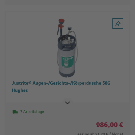
Justrite® Augen-/Gesichts-/Körperdusche 38G
Hughes
7 Arbeitstage
986,00 €
Leasing ab
21,20 €
/ Monat