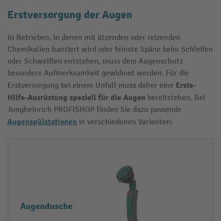
Erstversorgung der Augen
In Betrieben, in denen mit ätzenden oder reizenden
Chemikalien hantiert wird oder feinste Späne beim Schleifen
oder Schweißen entstehen, muss dem Augenschutz
besondere Aufmerksamkeit gewidmet werden. Für die
Erste-
Erstversorgung bei einem Unfall muss daher eine
Hilfe-Ausrüstung speziell für die Augen
bereitstehen. Bei
Jungheinrich PROFISHOP finden Sie dazu passende
Augenspülstationen
in verschiedenen Varianten:
A
E
u
i
g
g
e
e
Augendusche
n
n