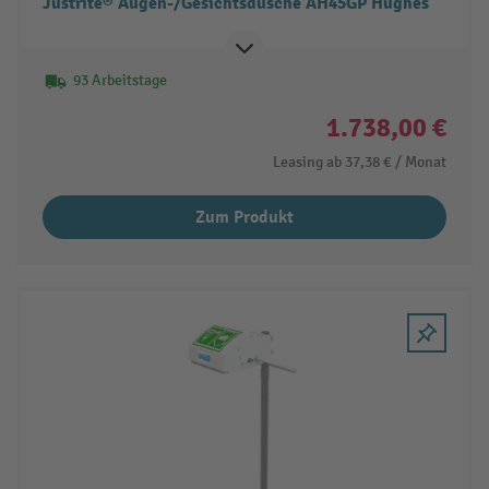
Justrite® Augen-/Gesichtsdusche AH45GP Hughes
93 Arbeitstage
1.738,00 €
Leasing ab
37,38 €
/ Monat
Zum Produkt