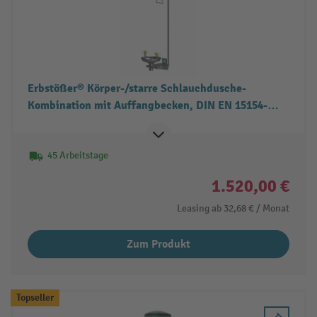
Erbstößer® Körper-/starre Schlauchdusche-
Kombination mit Auffangbecken, DIN EN 15154-
1/-2/-5, Wandmontage, komplett Edelstahl
45 Arbeitstage
1.520,00 €
Leasing ab
32,68 €
/ Monat
Zum Produkt
Topseller