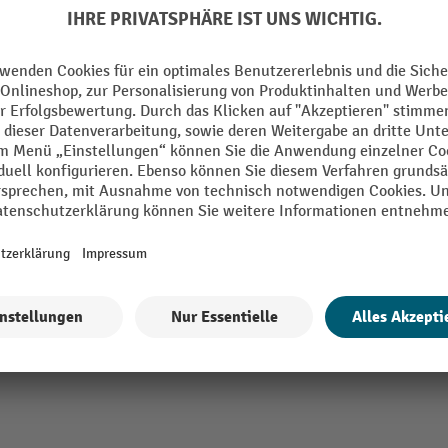
Segment
ößer®
Volumenstrom