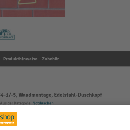
Produkthinweise
Zubehör
54-1/-5, Wandmontage, Edelstahl-Duschkopf
Aus der Kategorie:
Notduschen
Montage