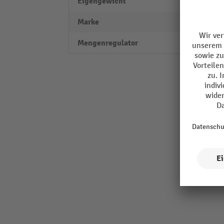
Eigengewicht
4,5 kg
Marke
Erbst
Mengenregulator
ja