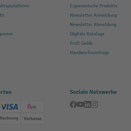
ktspezialisten
Ergonomische Produkte
ht
Newsletter Anmeldung
Newsletter Abmeldung
ogramm
Digitale Kataloge
Profi-Guide
Handwerksumfrage
rten
Soziale Netzwerke
Facebook
YouTube
LinkedIn
Instagram
ard (Master)
Creditcard (Visa)
EPS
Rechnung
Vorkasse