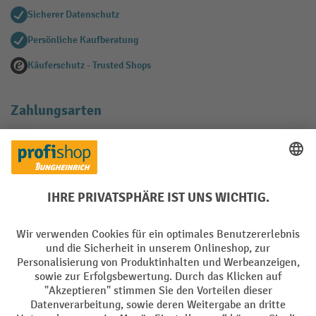
Sicherer Datenschutz
Persönliche Kaufberatung
Käuferschutz - Trusted Shops
Zahlungsarten
Creditcard (Master)
Creditcard (Visa)
EPS
PayPal
Rechnung
Vorkasse
Soziale Netzwerke
Facebook
YouTube
LinkedIn
Instagram