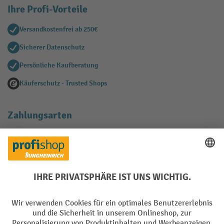
Ihre Profi-Vorteile
Versandkostenfrei ab 250€
Sicherer Datenschutz
Persönliche Kaufberatung
Käuferschutz - Trusted Shops
Zahlungsarten
Creditcard (Master)
Creditcard (Visa)
EPS
PayPal
Rechnung
Vorkasse
Soziale Netzwerke
Facebook
YouTube
LinkedIn
Instagram