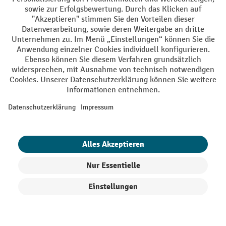
AGB
Impressum
Datenschutz
Barrierefreiheit
Privacy Settings
Alle Preise exkl. gesetzl. Mehrwertsteuer zzgl.
Versandkosten
und ggf.
Nachnahmegebühren, wenn nicht anders angegeben.
¹ Der Rabatt gilt so lange der Vorrat reicht. Der Rabatt gilt nicht auf
Sonderpreise. Eine Kombination mit anderen prozentualen Rabatten
oder Gutscheinen ist nicht möglich. | ² Der Rabatt wird einmalig bei
Erstregistrierung für den Newsletter gewährt. Der Gutschein ist 10
Tage gültig und kann ab einem Netto-Bestellwert von 250,- € online
eingelöst werden. Die Höhe des Rabatts variiert je nach
Produktkategorie und beträgt bis zu 10 % (10 % auf Lager, Umwelt,
Arbeitsschutz | 5% auf Werkstatt, Betrieb, Transport, Stapeln und
Heben | 7% auf Büro). Ausgenommen sind Elektro-Hubwagen,
Produkte filtern
Sortierung
Elektro-Hochhubwagen, Elektro-Stapler sowie Gebrauchtgeräte.
Ausschluss von Werkzeug. Gilt nicht auf Sonderpreise. Kombination
mit anderen Gutscheinen nicht möglich.