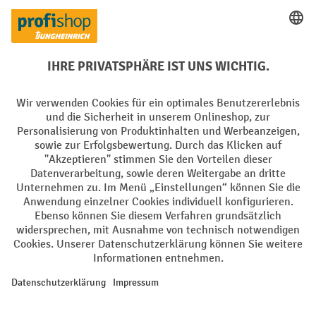
PayPal
Rechnung
Vorkasse
Soziale Netzwerke
Facebook
YouTube
LinkedIn
Instagram
AGB
Impressum
Datenschutz
Barrierefreiheit
Privacy Settings
Alle Preise exkl. gesetzl. Mehrwertsteuer zzgl.
Versandkosten
und ggf.
Nachnahmegebühren, wenn nicht anders angegeben.
¹ Der Rabatt gilt so lange der Vorrat reicht. Der Rabatt gilt nicht auf
Sonderpreise. Eine Kombination mit anderen prozentualen Rabatten
oder Gutscheinen ist nicht möglich. | ² Der Rabatt wird einmalig bei
Erstregistrierung für den Newsletter gewährt. Der Gutschein ist 10
Tage gültig und kann ab einem Netto-Bestellwert von 250,- € online