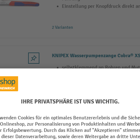
Einstellung per Knopfdruck direkt 
2 Varianten
KNIPEX Wasserpumpenzange Cobra® X
selbstklemmend an Rohren und Mut
durchgestecktes Gelenk für hohe Sta
Führung
optimale Zugänglichkeit bei engsten
besonders kompakte Bauform, sehr 
KNIPEX Wasserpumpenzange Cobra®, gr