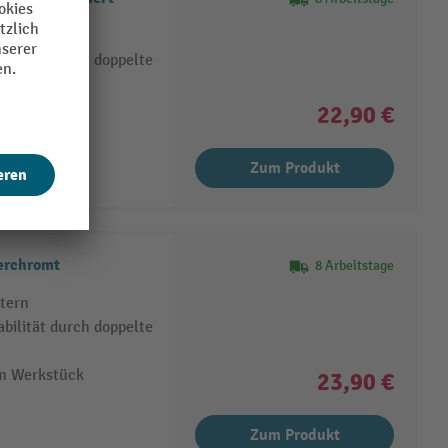
tern
bilität durch doppelte
am Werkstück
22,90 €
Zum Produkt
erchromt
8 Arbeitstage
tern
bilität durch doppelte
am Werkstück
23,90 €
Zum Produkt