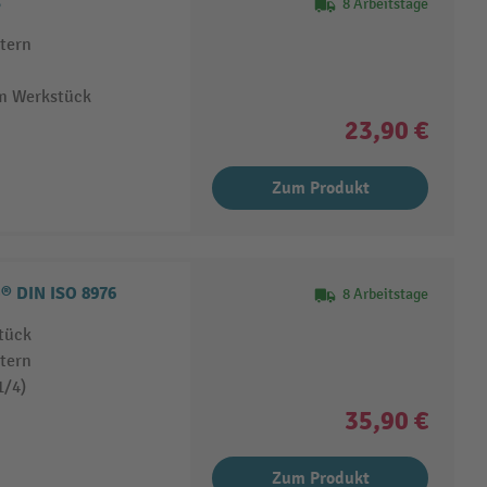
S
8 Arbeitstage
tern
am Werkstück
23,90 €
Zum Produkt
® DIN ISO 8976
8 Arbeitstage
tück
tern
1/4)
35,90 €
Zum Produkt