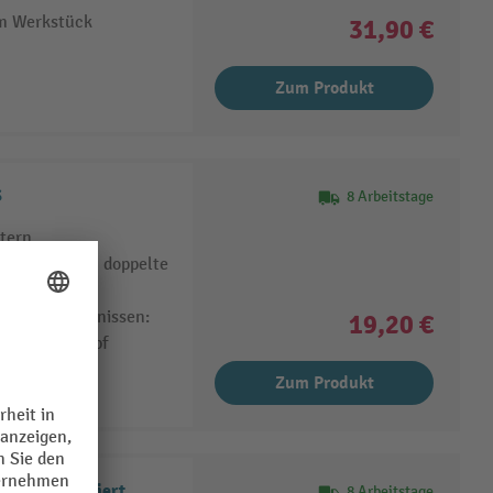
am Werkstück
31,90 €
Zum Produkt
S
8 Arbeitstage
tern
bilität durch doppelte
 Platzverhältnissen:
19,20 €
schlanker Kopf
Zum Produkt
au atramentiert
8 Arbeitstage