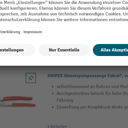
selbstklemmend an Rohren und Mut
durchgestecktes Gelenk für hohe Sta
Führung
Einstellung per Knopfdruck direkt 
4 Varianten
KNIPEX Wasserpumpenzange Cobra®, v
selbstklemmend an Rohren und Mut
durchgestecktes Gelenk für hohe Sta
Führung
Einstellung per Knopfdruck direkt 
4 Varianten